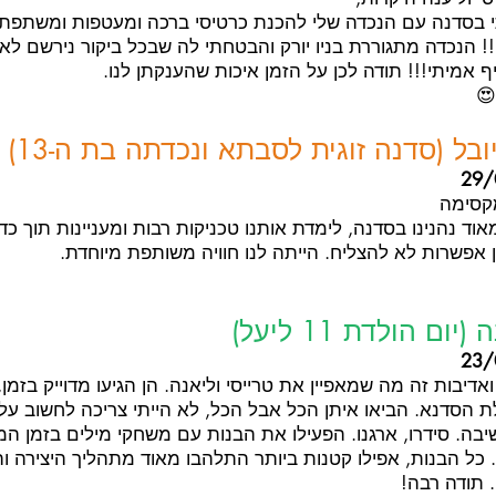
בסדנה עם הנכדה שלי להכנת כרטיסי ברכה ומעטפות ומשתפת א
!! הנכדה מתגוררת בניו יורק והבטחתי לה שבכל ביקור נירשם ל
ף אמיתי!!! תודה לכן על הזמן איכות שהענקתן לנו.
😍
ובל (סדנה זוגית לסבתא ונכדתה בת ה-13)
29/
מקסימה
מאוד נהנינו בסדנה, לימדת אותנו טכניקות רבות ומעניינות תוך כדי
ן אפשרות לא להצליח. הייתה לנו חוויה משותפת מיוחדת.
ום הולדת 11 ליעל)
23/
ואדיבות זה מה שמאפיין את טרייסי וליאנה. הן הגיעו מדוייק בזמ
ת הסדנא. הביאו איתן הכל אבל הכל, לא הייתי צריכה לחשוב על
יבה. סידרו, ארגנו. הפעילו את הבנות עם משחקי מילים בזמן ה
כל הבנות, אפילו קטנות ביותר התלהבו מאוד מתהליך היצירה והצ
. תודה רבה!