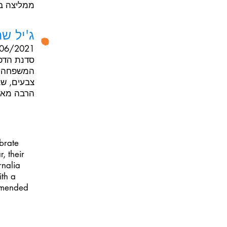
ממליצה ב
ג'יל שר
06/2021
סדנת הדפו
המשפחה. ה
צבעים, שב
הרבה מאוד
brate
, their
rnalia
ith a
ommended