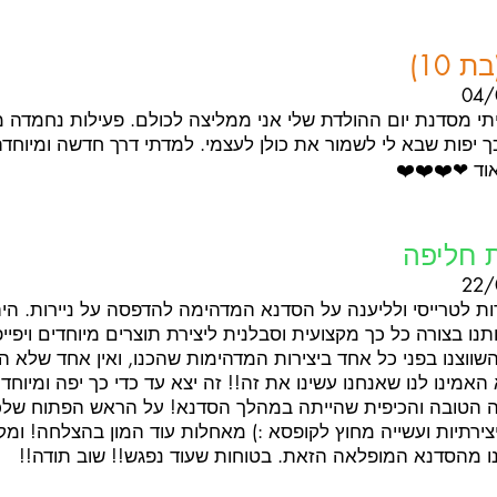
 10)
04/
תי מסדנת יום ההולדת שלי אני ממליצה לכולם. פעילות נחמדה מ
כך יפות שבא לי לשמור את כולן לעצמי. למדתי דרך חדשה ומיוחדת
וד ❤❤️❤️❤️
 חליפה
22/
דות לטרייסי ולליענה על הסדנא המדהימה להדפסה על ניירות. היה
תנו בצורה כל כך מקצועית וסבלנית ליצירת תוצרים מיוחדים ויפייפ
ווצנו בפני כל אחד ביצירות המדהימות שהכנו, ואין אחד שלא ה
אמינו לנו שאנחנו עשינו את זה!! זה יצא עד כדי כך יפה ומיוחד!!
ה הטובה והכיפית שהייתה במהלך הסדנא! על הראש הפתוח שלכן
ירתיות ועשייה מחוץ לקופסא :) מאחלות עוד המון בהצלחה! ומק
ו מהסדנא המופלאה הזאת. בטוחות שעוד נפגש!! שוב תודה!!