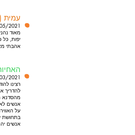
עמית (בת
05/2021
מאוד נהני
יפות, כל 
אהבתי מא
האחיות
03/2021
רצינו להו
להדריך או
מהסדנא הש
אנשים לא ה
על האוויר
בתחושת יצ
אנשים יהנ