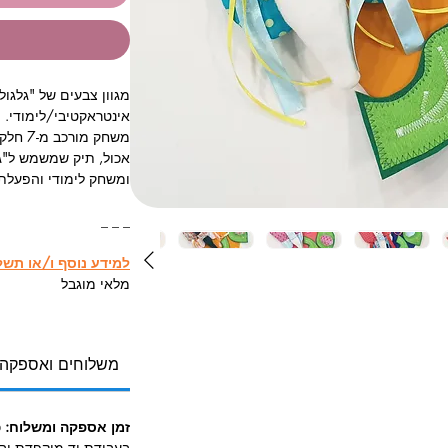
מגוון צבעים של "גלגו
אינטראקטיבי/לימודי. (
משחק מ
אכול, תיק שמשמש ל"גו
ומשחק לימודי והפעלת
_ _ _
למידע נוסף ו/או תש
מלאי מוגבל
משלוחים ואספקה
זמן אספקה ומשלוח:
כ
בעבודת יד מוקפדת וב