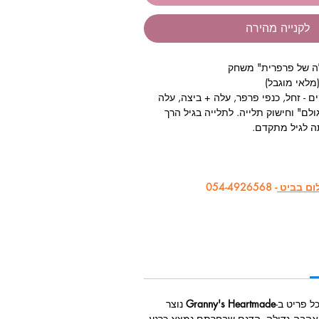
לקנייה מהירה
לה של פרפרית" משחק
מלאי מוגבל)
ורכב מ-7 חלקים - זחל, כנפי פרפר, עלה + ביצה, עלה
לם" וחישוק תלייה. לתלייה בגיל הרך
ה לגיל מתקדם.
לום בביט
- 054-4926568
ל פריט ב-
Granny's Heartmade
נוצר
אהבה גדולה. הדגם שבחרתם נמצא כרגע